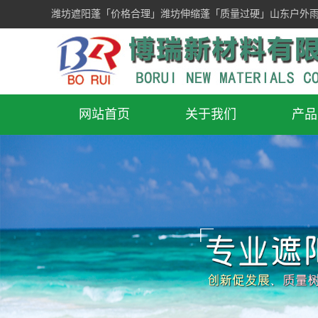
潍坊遮阳蓬「价格合理」潍坊伸缩蓬「质量过硬」山东户外
网站首页
关于我们
产品
公司简介
遮
联系我们
防疫
铝型材雨
推拉篷
大型仓