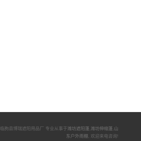
qbr.com/ 临朐县博瑞遮阳用品厂 专业从事于
潍坊遮阳蓬
,
潍坊伸缩蓬
,
山
东户外雨棚
, 欢迎来电咨询!