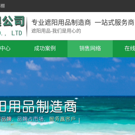
雨棚
专业遮阳用品制造商 一站式服务商
遮阳用品-我们是用心的
中心
成功案例
销售网络
在
阳篷
一级案例
过道
棚露台棚
推拉棚
库帐篷