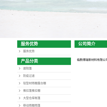
移动雨
物流
伸缩
服务优势
公司简介
服务优势
烧
临朐博瑞新材料有限公
产品分类
遮阳篷
防疫过道
铝型材雨棚露台棚
推拉篷推拉棚
大型仓库帐篷
移动雨棚雨篷