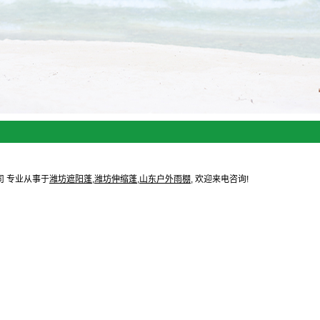
棚雨篷
推拉篷
遮阳篷
烤棚
司 专业从事于
潍坊遮阳蓬
,
潍坊伸缩蓬
,
山东户外雨棚
, 欢迎来电咨询!