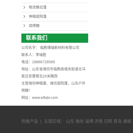
物流推拉篷
伸缩遮阳篷
烧烤棚
联系我们
公司名字： 临朐博瑞新材料有限公司
联系人：李瑞胜
电话：18866728589
地址：山东省潍坊市临朐县城关街道北马
家庄安置楼北20米路西
主营潍坊伸缩蓬、潍坊遮阳蓬、山东户外
雨棚！
网址：www.wflqbr.com
热推产品
| 主营区域：
山东
潍坊
淄博
济南
日照
青岛
诸城